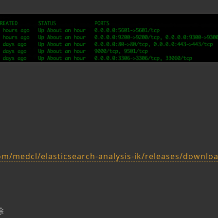
om/medcl/elasticsearch-analysis-ik/releases/download
删除