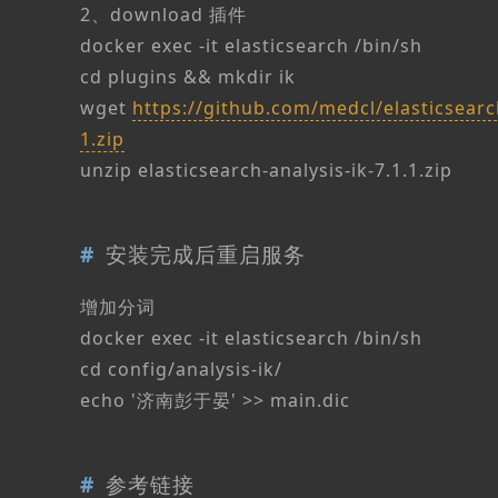
2、download 插件
docker exec -it elasticsearch /bin/sh
cd plugins && mkdir ik
wget
https://github.com/medcl/elasticsearch
1.zip
unzip elasticsearch-analysis-ik-7.1.1.zip
安装完成后重启服务
增加分词
docker exec -it elasticsearch /bin/sh
cd config/analysis-ik/
echo '济南彭于晏' >> main.dic
参考链接