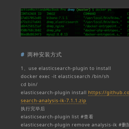
两种安装方式
1、use elasticsearch-plugin to install
docker exec -it elasticsearch /bin/sh
cd bin/
elasticsearch-plugin install
https://github.c
search-analysis-ik-7.1.1.zip
执行完毕后
elasticsearch-plugin list #查看
elasticsearch-plugin remove analysis-ik #