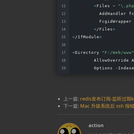
<
Files ~ 
"\.ph
          AddHandler fc
          FcgidWrapper
<
/Files
>
<
/IfModule
>
<
Directory 
"F:/Web/www
        AllowOverride A
<
/Directory
>
上一篇:
redis发布订阅-监听过期k
下一篇:
Mac 升级系统后 ssh 报
action