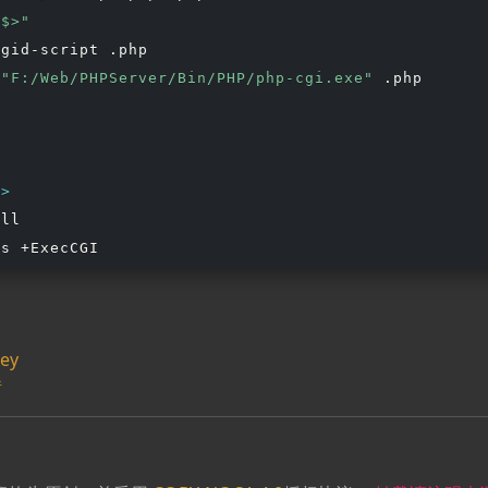
p$>"
gid-script .php

 
"F:/Web/PHPServer/Bin/PHP/php-cgi.exe"
 .php

"
>
ll

ey
错