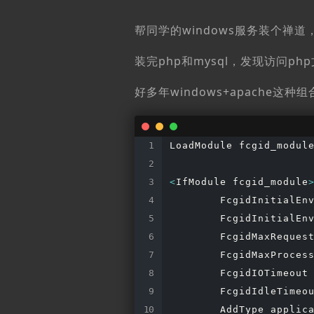
帮同学的windows服务装个禅道，
装完php和mysql，发现访问p
好多年windows+apache这
LoadModule fcgid_module
<
IfModule fcgid_module
        FcgidInitialEn
        FcgidInitialEnv
        FcgidMaxRequest
        FcgidMaxProcess
        FcgidIOTimeout 
        FcgidIdleTimeou
        AddType applica